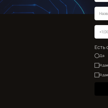
Есть 
Да
Я да
Я да